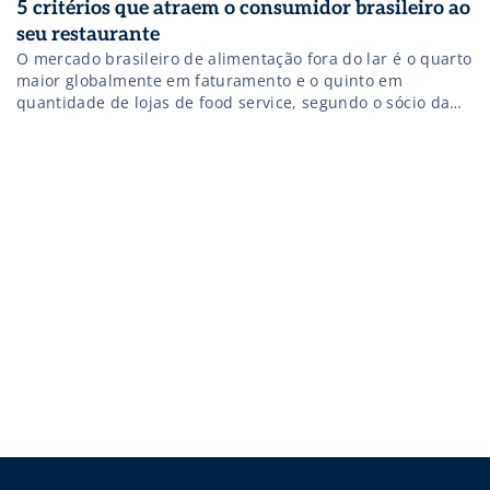
5 critérios que atraem o consumidor brasileiro ao
seu restaurante
O mercado brasileiro de alimentação fora do lar é o quarto
maior globalmente em faturamento e o quinto em
quantidade de lojas de food service, segundo o sócio da
Food Consulting, Sergio Molinari. Logo, para manter essas
posições ou mesmo melhorá-las é necessário entender o
que o consumidor procura em um estabelecimento. E o
brasileiro […]