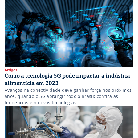
compra diferenciadas, o metaverso proporciona novas
oportunidades de engajamento e otimização de processos.
Confira. O metaverso está revolucionando a forma como
vivemos e fazemos negócios. Este espaço virtual […]
Artigos
Como a tecnologia 5G pode impactar a indústria
alimentícia em 2023
Avanços na conectividade deve ganhar força nos próximos
anos, quando o 5G abrangir todo o Brasil; confira as
tendências em novas tecnologias