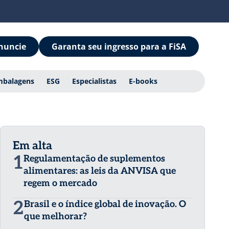
nuncie
Garanta seu ingresso para a FiSA
mbalagens
ESG
Especialistas
E-books
Em alta
1
Regulamentação de suplementos
alimentares: as leis da ANVISA que
regem o mercado
2
Brasil e o índice global de inovação. O
que melhorar?