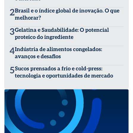
na defesa de um melhor cenário de negócios para o
2
Brasil e o índice global de inovação. O que
setor. Para mais informações, acesse:
https://anrbrasil.org.br/ ou @anrbrasil.
melhorar?
3
Gelatina e Saudabilidade: O potencial
proteico do ingrediente
4
Indústria de alimentos congelados:
avanços e desafios
5
Sucos prensados a frio e cold-press:
tecnologia e oportunidades de mercado