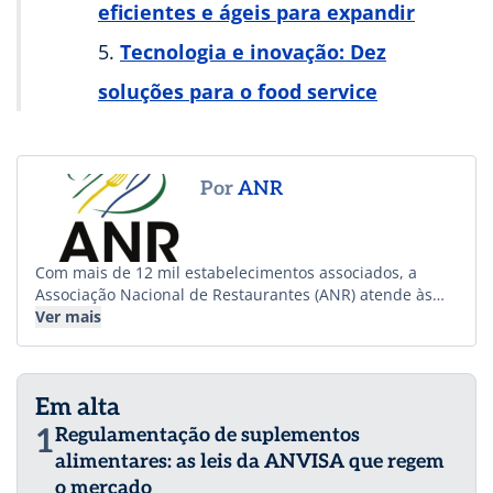
eficientes e ágeis para expandir
Tecnologia e inovação: Dez
soluções para o food service
Por
ANR
Com mais de 12 mil estabelecimentos associados, a
Associação Nacional de Restaurantes (ANR) atende às
demandas de empresários e gestores do
Ver mais
food service em todo o Brasil. Privilegia estratégias e
projetos cada vez mais amplos e representativos e se
consolida como a voz dos operadores do setor. Nesse
Em alta
sentido, tem como foco desenvolver ações e conteúdos
técnicos, visando ao crescimento de todos os tipos e
1
Regulamentação de suplementos
portes de negócios que abrangem a diversidade da
alimentares: as leis da ANVISA que regem
alimentação fora do lar. Vale destacar a atuação
o mercado
institucional da entidade junto a legislativo e executivo