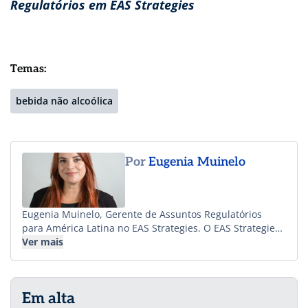
Regulatórios em EAS Strategies
Temas:
bebida não alcoólica
Por
Eugenia Muinelo
Eugenia Muinelo, Gerente de Assuntos Regulatórios
para América Latina no EAS Strategies. O EAS Strategies
é um centro global de especialistas em consultoria
Ver mais
regulamentar para a comercialização de alimentos,
suplementos alimentares e matérias-primas.
Oferecemos cobertura com abrangência regional,
Em alta
incluindo todos os países da região da América Latina.