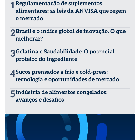
EAS Strategies também possui escritórios em outras
1
Regulamentação de suplementos
regiões, abrangendo os países da União Europeia,
alimentares: as leis da ANVISA que regem
África, Oriente Médio, Oceania, Rússia, e Comunidade
o mercado
dos Estados Independentes (CEI) e países do Sudeste
Asiático.
2
Brasil e o índice global de inovação. O que
melhorar?
3
Gelatina e Saudabilidade: O potencial
proteico do ingrediente
4
Sucos prensados a frio e cold-press:
tecnologia e oportunidades de mercado
5
Indústria de alimentos congelados:
avanços e desafios