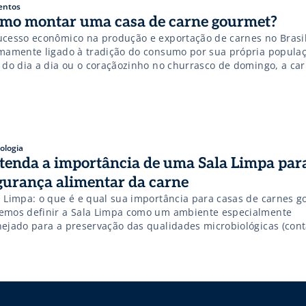
entos
mo montar uma casa de carne gourmet?
ucesso econômico na produção e exportação de carnes no Brasil
imamente ligado à tradição do consumo por sua própria populaç
e do dia a dia ou o coraçãozinho no churrasco de domingo, a ca
initivamente faz parte da vida de praticamente todo brasileiro.
sar das carnes ainda serem um dos […]
ologia
tenda a importância de uma Sala Limpa par
gurança alimentar da carne
a Limpa: o que é e qual sua importância para casas de carnes 
emos definir a Sala Limpa como um ambiente especialmente
nejado para a preservação das qualidades microbiológicas (con
sicas (textura, coloração, consistência etc) dos produtos ou pro
gem um controle mais rígido sobre as partículas presentes no ar
 objetivo seja alcançado, as Salas […]