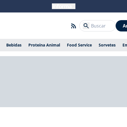
A
Bebidas
Proteína Animal
Food Service
Sorvetes
E