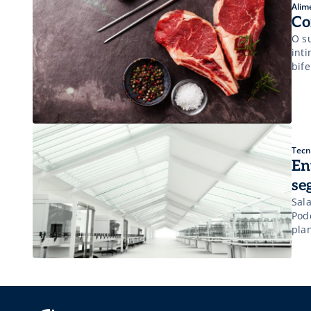
Alim
Co
O s
int
bif
def
ape
Tecn
En
se
Sal
Pod
pla
e fí
exi
esse