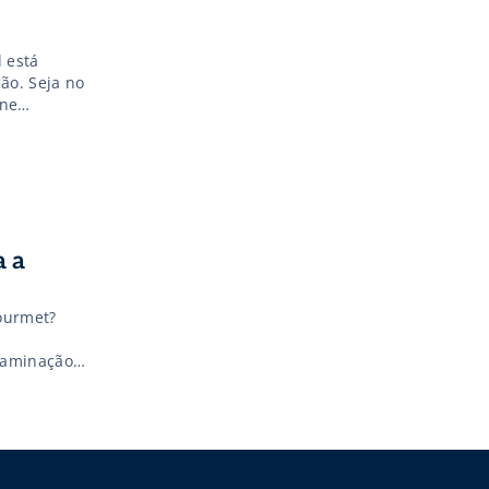
 está
ão. Seja no
rne
 Contudo,
a a
gourmet?
taminação)
cessos que
. Para que