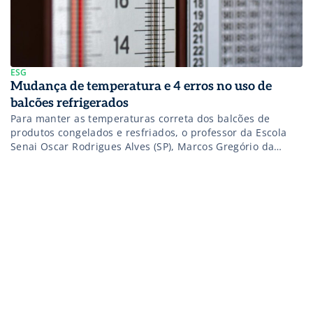
ESG
Mudança de temperatura e 4 erros no uso de
balcões refrigerados
Para manter as temperaturas correta dos balcões de
produtos congelados e resfriados, o professor da Escola
Senai Oscar Rodrigues Alves (SP), Marcos Gregório da
Silva. diz ser necessário tomar alguns cuidados que se
iniciam já na concepção do layout do mesmo. Segundo o
professor, esse layout deve ser concebido para evitar
condições inadequadas como: Presença de luz […]