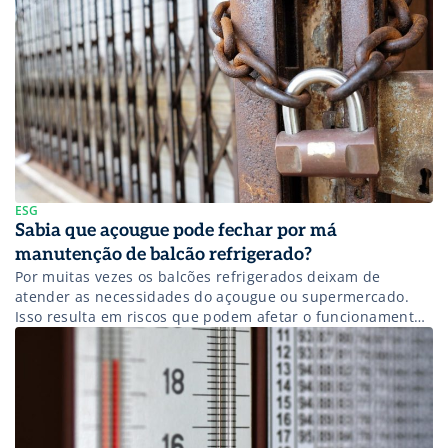
estabelecimentos não fazem a limpeza de forma correta.
Assim, com o passar do tempo, a higienização dos balcões
começa a se tornar irregular e incompleta. […]
ESG
Sabia que açougue pode fechar por má
manutenção de balcão refrigerado?
Por muitas vezes os balcões refrigerados deixam de
atender as necessidades do açougue ou supermercado.
Isso resulta em riscos que podem afetar o funcionamento
do próprio balcão e até em riscos sérios à saúde humana;
balcões refrigerados não higienizados e limpos
corretamente são um prato cheio para a contaminação de
produtos neles expostos. Tanto o […]