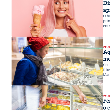
Di
ap
O b
pri
ent
o D
pes
Arti
Aq
me
Con
fri
Mar
Sor
par
set
Arti
Fé
o 