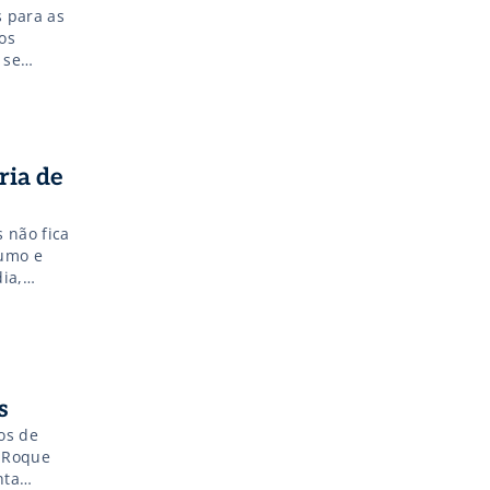
s para as
os
 se
em até 30%,
Por isso é
ria de
 não fica
sumo e
ia,
vete:
s
os de
r Roque
nta