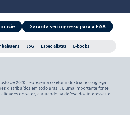
nuncie
Garanta seu ingresso para a FiSA
mbalagens
ESG
Especialistas
E-books
sto de 2020, representa o setor industrial e congrega
res distribuídos em todo Brasil. É uma importante fonte
alidades do setor, e atuando na defesa dos interesses de
nte, trata em suas comissões de assuntos regulatórios,
 anos.