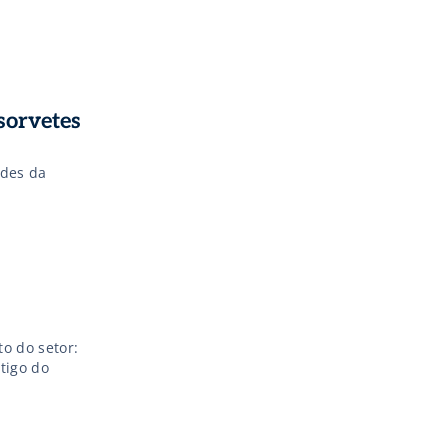
 que tem
meses,
[…]
sorvetes
ades da
o do setor:
tigo do