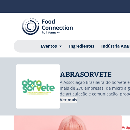
Eventos
Ingredientes
Indústria A&B
ABRASORVETE
A Associação Brasileira do Sorvete
mais de 270 empresas, de micro a gr
de articulação e comunicação, prop
todos os atores da cadeia produtiv
Ver mais
tributários e marketing, além de 
Arti