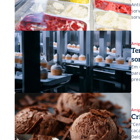
Ant
sor
sorv
tra
com
[…]
Arti
Te
so
Em 
par
pre
bus
con
des
Arti
Cr
“Ce
cac
Dal