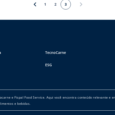
1
2
3
a
TecnoCarne
ESG
cnocarne e Fispal Food Service. Aqui você encontra conteúdo relevante e 
limentos e bebidas.