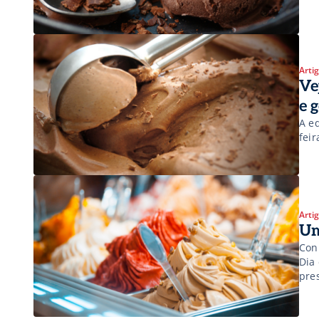
atu
imp
tes
Arti
Ve
e 
A e
feir
Arti
Um
Con
Dia
pre