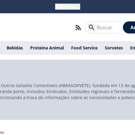
A
Bebidas
Proteína Animal
Food Service
Sorvetes
E
 e Outros Gelados Comestíveis (ABRASORVETE), fundada em 13 de ago
ande porte, incluídos Sindicatos, Entidades regionais e fornecedo
orcionando a troca de informações sobre as necessidades e potenci
a, bem como consumidores e poder público. Com uma Diretoria atua
lançar a campanha para aumentar 50% do consumo de sorvete em 10
gos