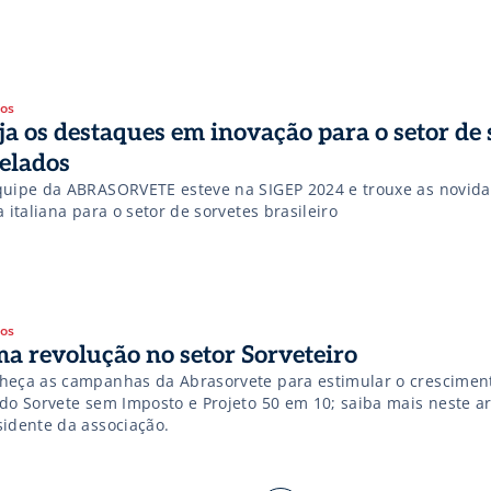
almente um cenário desafiador devido à crise global do cacau,
actado significativamente os custos de produção. Nos últimos 
temunhamos um aumento acentuado nos preços dos derivados 
gos
ja os destaques em inovação para o setor de 
gelados
quipe da ABRASORVETE esteve na SIGEP 2024 e trouxe as novid
a italiana para o setor de sorvetes brasileiro
gos
a revolução no setor Sorveteiro
heça as campanhas da Abrasorvete para estimular o cresciment
 do Sorvete sem Imposto e Projeto 50 em 10; saiba mais neste ar
sidente da associação.