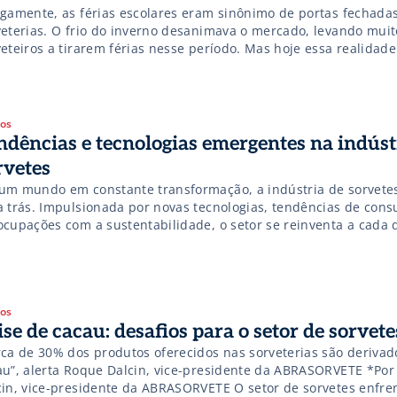
igamente, as férias escolares eram sinônimo de portas fechada
veterias. O frio do inverno desanimava o mercado, levando muit
eteiros a tirarem férias nesse período. Mas hoje essa realidade
nsformou: o consumo de sorvetes nas férias escolares dispara 
parado aos meses anteriores, segundo dados da ABRASORVETE. 
gos
ndências e tecnologias emergentes na indúst
rvetes
um mundo em constante transformação, a indústria de sorvetes
a trás. Impulsionada por novas tecnologias, tendências de con
ocupações com a sustentabilidade, o setor se reinventa a cada d
cando proporcionar experiências únicas e saborosas para seus
sumidores. As pessoas hoje buscam mais do que apenas um sor
ejam uma experiência […]
gos
ise de cacau: desafios para o setor de sorvete
rca de 30% dos produtos oferecidos nas sorveterias são derivad
au”, alerta Roque Dalcin, vice-presidente da ABRASORVETE *Po
cin, vice-presidente da ABRASORVETE O setor de sorvetes enfre