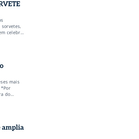
ORVETE
os
 sorvetes,
em celebrar
 uma
o
eses mais
 *Por
ra do
istórico
to que o
e amplia