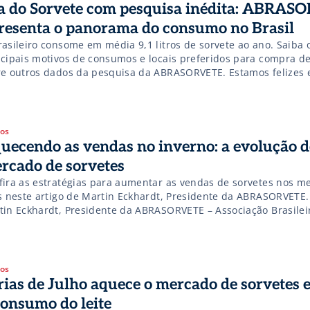
a do Sorvete com pesquisa inédita: ABRAS
resenta o panorama do consumo no Brasil
rasileiro consome em média 9,1 litros de sorvete ao ano. Saiba 
ncipais motivos de consumos e locais preferidos para compra de
re outros dados da pesquisa da ABRASORVETE. Estamos felizes 
ia do Sorvete deste ano, comemorado em 23 de setembro, com
quisa inédita, realizada pela ABRASORVETE em parceria […]
gos
uecendo as vendas no inverno: a evolução d
rcado de sorvetes
fira as estratégias para aumentar as vendas de sorvetes nos m
os neste artigo de Martin Eckhardt, Presidente da ABRASORVETE.
tin Eckhardt, Presidente da ABRASORVETE – Associação Brasilei
vete e Outros Gelados Comestíveis A sazonalidade, um desafio h
a o nosso setor, continua presente em nossas operações. Acredi
or tem […]
gos
rias de Julho aquece o mercado de sorvetes 
consumo do leite