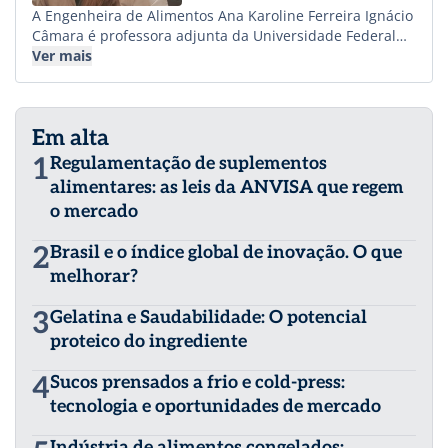
A Engenheira de Alimentos Ana Karoline Ferreira Ignácio
Câmara é professora adjunta da Universidade Federal
de São João del-Rei e ministra disciplinas relacionadas à
Ver mais
Tecnologia de carnes e derivados para o curso de
Engenharia de alimentos da instituição. Há 15 anos atua
na área de processamento de carnes e derivados.
Em alta
Iniciou sua carreira profissional em frigoríficos onde
atuou em cargos gerenciais na área de controle de
1
Regulamentação de suplementos
qualidade e pesquisa e desenvolvimento.
alimentares: as leis da ANVISA que regem
Posteriormente, se especializou na reformulação de
o mercado
produtos cárneos mais saudáveis alinhadas com as
necessidades do mercado através de pesquisas
2
Brasil e o índice global de inovação. O que
acadêmicas e atividades de ensino para cursos
superiores em Institutos federais e Universidade. Ana
melhorar?
possui especialização em Tecnologia de Carnes pela PUC
Minas e mestrado e doutorado em Tecnologia de
3
Gelatina e Saudabilidade: O potencial
Alimentos pela Universidade Estadual de Campinas.
proteico do ingrediente
4
Sucos prensados a frio e cold-press:
tecnologia e oportunidades de mercado
Indústria de alimentos congelados: