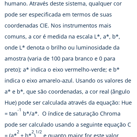
humano. Através deste sistema, qualquer cor
pode ser especificada em termos de suas
coordenadas CIE. Nos instrumentos mais
comuns, a cor é medida na escala L*, a*, b*,
onde L* denota o brilho ou luminosidade da
amostra (varia de 100 para branco e 0 para
preto); a* indica o eixo vermelho-verde; e b*
indica o eixo amarelo-azul. Usando os valores de
a* e b*, que são coordenadas, a cor real (ângulo
Hue) pode ser calculada através da equação: Hue
-1
= tan
b*/a*. O índice de saturação Chroma
pode ser calculado usando a seguinte equação C
2
2
1/2
= (a*
+ b*
)
e quanto maior for este valor,