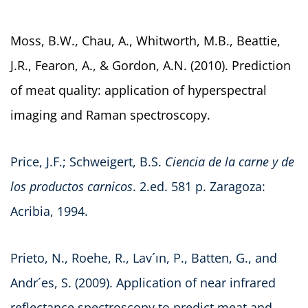
Moss, B.W., Chau, A., Whitworth, M.B., Beattie,
J.R., Fearon, A., & Gordon, A.N. (2010). Prediction
of meat quality: application of hyperspectral
imaging and Raman spectroscopy.
Price, J.F.; Schweigert, B.S.
Ciencia de la carne y de
los productos carnicos
. 2.ed. 581 p. Zaragoza:
Acribia, 1994.
Prieto, N., Roehe, R., Lav´ın, P., Batten, G., and
Andr´es, S. (2009). Application of near infrared
reflectance spectroscopy to predict meat and