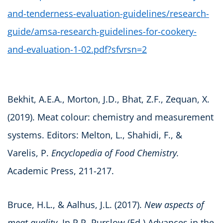
and-tenderness-evaluation-guidelines/research-
guide/amsa-research-guidelines-for-cookery-
and-evaluation-1-02.pdf?sfvrsn=2
Bekhit, A.E.A., Morton, J.D., Bhat, Z.F., Zequan, X.
(2019). Meat colour: chemistry and measurement
systems. Editors: Melton, L., Shahidi, F., &
Varelis, P.
Encyclopedia of Food Chemistry.
Academic Press, 211-217.
Bruce, H.L., & Aalhus, J.L. (2017).
New aspects of
meat quality
.
In P.P. Purslow (Ed.) Advances in the