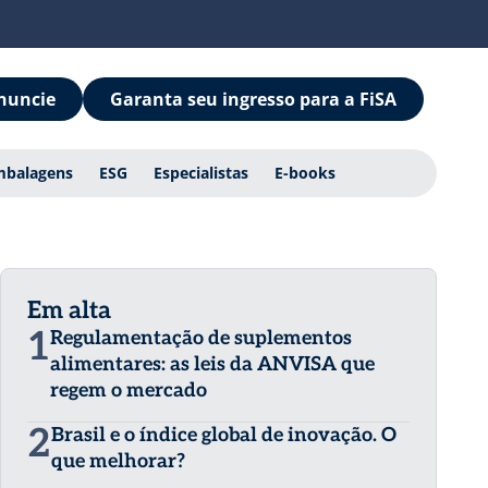
nuncie
Garanta seu ingresso para a FiSA
mbalagens
ESG
Especialistas
E-books
Em alta
1
Regulamentação de suplementos
alimentares: as leis da ANVISA que
regem o mercado
2
Brasil e o índice global de inovação. O
que melhorar?