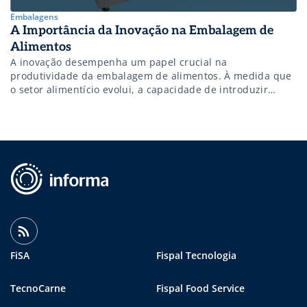
Embalagens
A Importância da Inovação na Embalagem de
Alimentos
A inovação desempenha um papel crucial na
produtividade da embalagem de alimentos. À medida que
o setor alimentício evolui, a capacidade de introduzir
novas tecnologias e métodos se torna vital para atender às
expectativas dos consumidores e às exigências do
mercado. Vejamos alguns pontos de como a inovação
impacta positivamente a indústria: O Diretor Comercial […]
FiSA
Fispal Tecnologia
TecnoCarne
Fispal Food Service