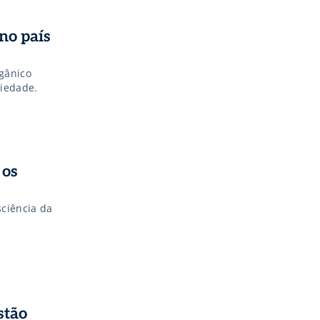
no país
gânico
ciedade.
 os
sciência da
stão