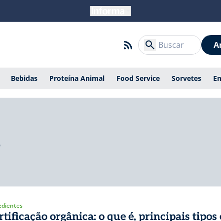
A
Bebidas
Proteína Animal
Food Service
Sorvetes
E
s
edientes
rtificação orgânica: o que é, principais tipos