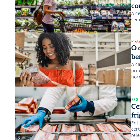
co
A c
sem 
Prot
O 
be
A c
prio
hor
ESG
Ce
fr
Ent
cert
rel