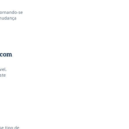
tornando-se
 mudança
 com
vel,
ste
se tipo de