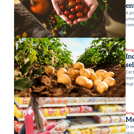
en
A p
uma
com
Arti
In
se
Cer
men
mate
Arti
Me
O m
opo