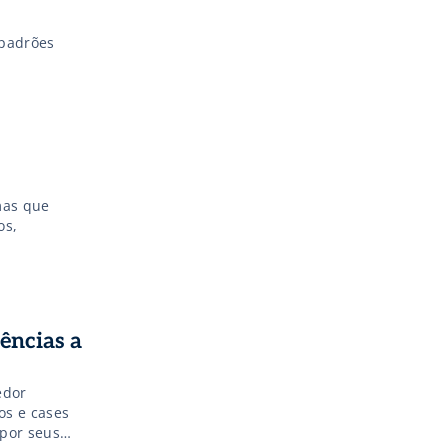
 padrões
mas que
os,
gências a
edor
os e cases
 por seus