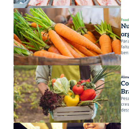
ben
aco
[…]
Food
Nu
or
Para
fal
ben
Alim
Co
Br
Pes
cre
des
pes
dos
agro