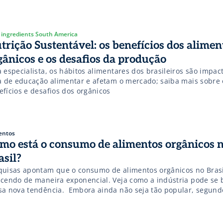
efícios ambientais quanto por suas exigências rigorosas de pr
rdo com a WWF, a carne orgânica certificada se distingue por 
 ingredients South America
trição Sustentável: os benefícios dos alimen
gânicos e os desafios da produção
 especialista, os hábitos alimentares dos brasileiros são impac
ta de educação alimentar e afetam o mercado; saiba mais sobre 
efícios e desafios dos orgânicos
entos
mo está o consumo de alimentos orgânicos 
asil?
quisas apontam que o consumo de alimentos orgânicos no Bras
scendo de maneira exponencial. Veja como a indústria pode se 
sa nova tendência. Embora ainda não seja tão popular, segund
quisas, o consumo de alimentos orgânicos está ganhando espa
 brasileiros. Os alimentos orgânicos são aqueles cultivados sem
tóxicos, fertilizantes sintéticos […]