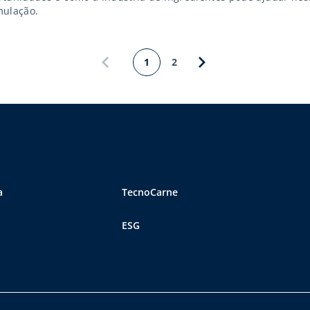
mulação.
1
2
a
TecnoCarne
ESG