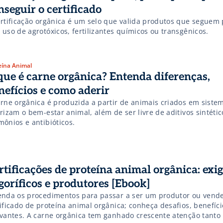
nseguir o certificado
ertificação orgânica é um selo que valida produtos que seguem
uso de agrotóxicos, fertilizantes químicos ou transgênicos.
eína Animal
que é carne orgânica? Entenda diferenças,
nefícios e como aderir
arne orgânica é produzida a partir de animais criados em siste
rizam o bem-estar animal, além de ser livre de aditivos sintétic
mônios e antibióticos.
rtificações de proteína animal orgânica: exi
igoríficos e produtores [Ebook]
enda os procedimentos para passar a ser um produtor ou vend
ificado de proteína animal orgânica; conheça desafios, benefíci
evantes. A carne orgânica tem ganhado crescente atenção tanto