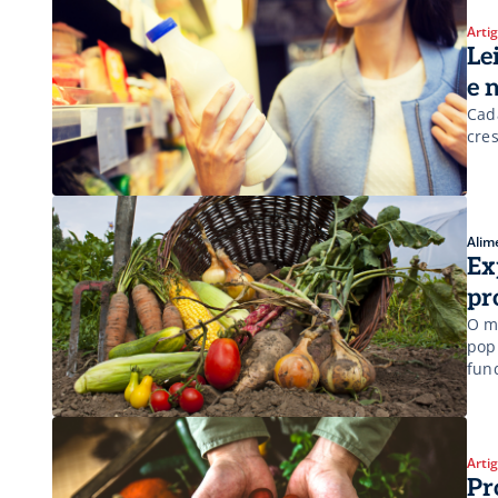
Arti
Le
e 
Cad
cre
Alim
Ex
pr
O m
pop
fun
Arti
Pr